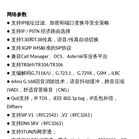
网络参数
支持
地址过滤、加密和端口变换等安全策略
●
IP
支持
经济路由选择
●
IP / PSTN
支持
和
传真，语音
传真自动切换
●
T.30
T.38
/
支持
标准的
协议
●
3GPP IMS
SIP
兼容
、
、
等业务平台
●
Call Manager
OCS
Asterisk
支持
●
TR069/TR104/TR106
支编解码
，
，
，
，
●
G.711A/U
G.723.1
G.729A
GSM
iLBC
回音消除技术，语音抖动缓冲，静音压缩
● 64ms G.168
，舒适背景噪音（
）
(VAD)
CNG
支持，
，
，
丢包补偿，
● QoS
IP TOS
IEEE 802.1p tag
IP
Diffserv
支持
（
）
（
）
●
SIP V1
RFC2543
,V2
RFC3261
支持
（
）
●
DNS SRV
RFC3263
支持
内网穿透；
●
STUN