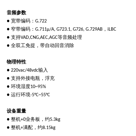
音频参数
宽带编码：
●
G.722
窄带编码：
，
●
G.711μ/A, G723.1, G726, G.729AB
iLBC
支持
等音频处理
●
VAD,CNG,AEC,AGC
全双工免提，带自动回音消除
●
物理特性
输入
● 220vac/48vdc
支持外接电瓶，浮充
●
环境湿度
●
10~95%
运行环境
●
-5°C~55°C
设备重量
整机
业务板，约
●
+0
5.3kg
整机
满配，约
●
+
8.15kg