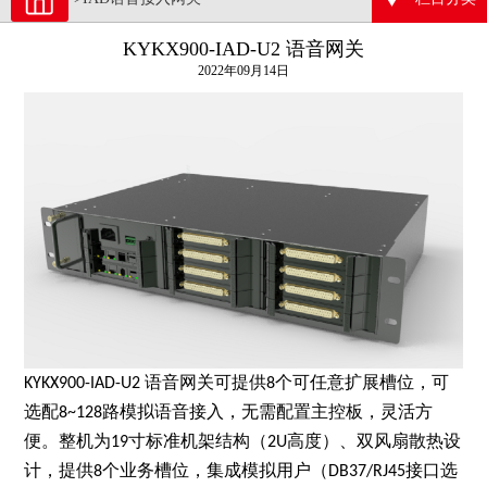
KYKX900-IAD-U2 语音网关
2022年09月14日
语音网关可提供
个可任意扩展槽位，可
KYKX900-IAD-U2
8
选配
路模拟语音接入，无需配置主控板，灵活方
8~128
便。整机为
寸标准机架结构（
高度）、双风扇散热设
19
2U
计，提供
个业务槽位，集成模拟用户（
接口选
8
DB37/RJ45