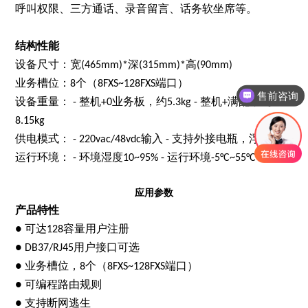
呼叫权限、三方通话、录音留言、话务软坐席等。
结构性能
设备尺寸：宽
深
高
(465mm)*
(315mm)*
(90mm)
业务槽位：
个（
端口）
8
8FXS~128FXS
售前咨询
设备重量：
整机
业务板，约
整机
满配，约
-
+0
5.3kg -
+
8.15kg
供电模式：
输入
支持外接电瓶，浮充
- 220vac/48vdc
-
运行环境：
环境湿度
运行环境
-
10~95% -
-5°C~55°C
应用参数
产品特性
可达
容量用户注册
●
128
用户接口可选
● DB37/RJ45
业务槽位，
个（
端口）
●
8
8FXS~128FXS
可编程路由规则
●
支持断网逃生
●