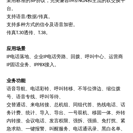
采用标准的
协议，完美兼容
和主流的软交换平
SIP
IMS/NGN
台。
支持语音
数据
传真。
/
/
支持多种方式的信令及语音加密。
传真
透传、
T.30
T.38。
应用场景
电话落地、企业
电话旁路、回拨、呼叫中心、运营商
IP
IP
固话业务、
接入。
IP
IPPBX
业务功能
语音导航、电话彩铃、呼叫转移、不等位弹边、缩位拨
号、语音专线、呼叫等待、
交替通话、来电转接、总机组、同组代答、热线电话、话
务计费、统计、导入、导出、一号双机、移固一体、外转
内转接、会议电话、发言权限、强拆、强插、免打扰、紧
急求助、一键报警、叫醒服务、电话通讯录、黑白名单、