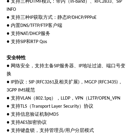
支持三种
模式：带内（
）、
、
●
DTMF
In-band
RFC2833
SIP
INFO
支持三种
获取方式：静态
●
IP
IP/DHCP/PPPoE
内置
客户端
●
DNS/TFTP/FTP
支持
服务
●
NAT/DHCP
支持
和
●
SIP
RTP Qos
安全特性
网络安全，支持主备
服务器、
地址过滤、端口号变
●
SIP
IP
换
协议：
及相关扩展
，
，
● IP
SIP (RFC3261
)
MGCP (RFC3435)
规范
3GPP IMS
支持
（
），
，
（
●
VLAN
802.1pq
LLDP
VPN
L2TP/OPEN_VPN
支持
（
）协议
●
TLS
Transport Layer Security
支持信息验证机制
●
MD5
支持
加密协议
●
AES
支持键盘锁，支持管理员
用户分层模式
●
/