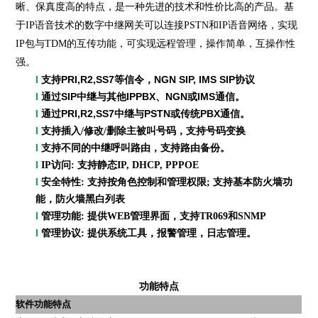
晰、保真度高的特点，是一种先进的技术和性价比高的产品。基
于IP语音技术的数字中继网关可以连接PSTN和IP语音网络，实现
IP包与TDM的互传功能，可实现远程管理，操作简单，互操作性
强。
PRI,R2,SS7
NGN SIP, IMS SIP
l
支持
等信令
，
协议
SIP
IPPBX
NGN
IMS
l
通过
中继与其他
、
或
通信。
PRI,R2,SS7
PSTN
PBX
l
通过
中继与
或传统
通信。
l
支持插入
/
修改
/
删除主被叫号码
，支持号码变换
l
支持不同的中继呼叫路由，支持路由备份。
l
IP
访问
:
支持静态
IP, DHCP, PPPOE
l
安全特性
:
支持按角色控制和管理权限
;
支持基本防火墙功
能，防火墙黑白列表
l
管理功能
:
提供
WEB
管理界面，支持
TR069
和
SNMP
l
管理协议
:
提供系统工具，报警管理，日志管理。
功能特点
软件功能特点