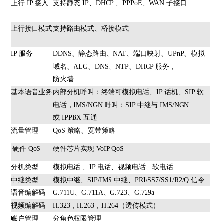
上行 IP 接入
支持静态 IP、DHCP 、PPPoE、WAN 子接口
上行接口模式
支持路由模式、桥接模式
IP 服务
DDNS、静态路由、NAT、端口映射、UPnP、模拟
域名、ALG、DNS、NTP、DHCP 服务，
防火墙
基本语音业务
内部分机呼叫：终端可模拟电话、IP 话机、SIP 软
电话，IMS/NGN 呼叫：SIP 中继与 IMS/NGN
或 IPPBX 互通
流量管理
QoS 策略、宽带策略
硬件 QoS
硬件芯片实现 VoIP QoS
分机类型
模拟电话 、IP 电话、视频电话、软电话
中继类型
模拟中继、SIP/IMS 中继、PRI/SS7/SS1/R2/Q 信令
语音编解码
G.711U、G.711A、G.723、G.729a
视频编解码
H.323，H.263，H.264（透传模式）
账户管理
分角色权限管理