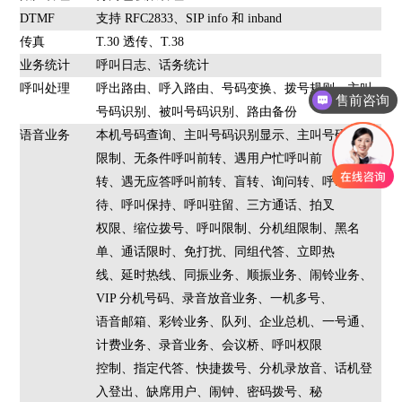
DTMF
支持 RFC2833、SIP info 和 inband
传真
T.30 透传、T.38
业务统计
呼叫日志、话务统计
呼叫处理
呼出路由、呼入路由、号码变换、拨号规则、主叫
售前咨询
号码识别、被叫号码识别、路由备份
语音业务
本机号码查询、主叫号码识别显示、主叫号码显示
限制、无条件呼叫前转、遇用户忙呼叫前
转、遇无应答呼叫前转、盲转、询问转、呼叫等
待、呼叫保持、呼叫驻留、三方通话、拍叉
权限、缩位拨号、呼叫限制、分机组限制、黑名
单、通话限时、免打扰、同组代答、立即热
线、延时热线、同振业务、顺振业务、闹铃业务、
VIP 分机号码、录音放音业务、一机多号、
语音邮箱、彩铃业务、队列、企业总机、一号通、
计费业务、录音业务、会议桥、呼叫权限
控制、指定代答、快捷拨号、分机录放音、话机登
入登出、缺席用户、闹钟、密码拨号、秘