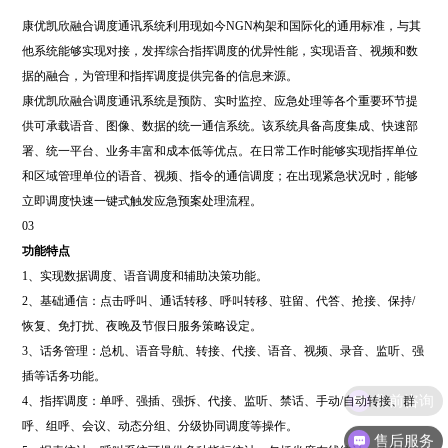
康优凯欣融合调度通讯系统利用现如今NGN构架和国际化的通用标准，与其
他系统能够实现对接，发挥综合指挥调度的优异性能，实现语音、视频和数
据的融合，为管理和指挥调度提供完备的信息来源。
康优凯欣融合调度通讯系统是预防、实时监控、应急处理等各个重要环节提
供可承载语音、图像、数据的统一通信系统。该系统具备高度集成、快速部
署、统一平台、业务丰富和成本低等优点。在日常工作时能够实现指挥单位
和区域管理单位的语音、视频、指令的通信调度；在出现紧急状况时，能够
立即调度快速一键式触发应急预案处理流程。
03
功能特点
1、实现数据调度、语音调度和辅助决策功能。
2、基础通信：点击呼叫、通话转移、呼叫转移、驻留、代答、抢接、保持/
恢复、免打扰、夜晚及节假日服务策略设定。
3、话务管理：总机、语音导航、转接、代接、语音、视频、录音、监听、强
插等话务功能。
售前咨询
4、指挥调度：单呼、强插、强拆、代接、监听、禁话、手动/自动转接、群
呼、组呼、会议、动态分组、分级协同调度等操作。
售后服务